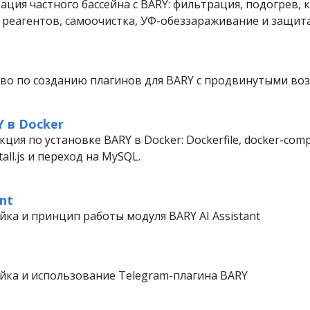
ция частного бассейна с BARY: фильтрация, подогрев,
я реагентов, самоочистка, УФ-обеззараживание и защита
во по созданию плагинов для BARY с продвинутыми в
 в Docker
ция по установке BARY в Docker: Dockerfile, docker-com
tall.js и переход на MySQL.
nt
йка и принцип работы модуля BARY AI Assistant
ойка и использование Telegram-плагина BARY