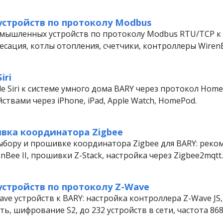
стройств по протоколу Modbus
ышленных устройств по протоколу Modbus RTU/TCP к B
ресация, котлы отопления, счетчики, контроллеры Wiren
iri
 Siri к системе умного дома BARY через протокол HomeK
ствами через iPhone, iPad, Apple Watch, HomePod.
вка координатора Zigbee
ыбору и прошивке координатора Zigbee для BARY: рек
nBee II, прошивки Z-Stack, настройка через Zigbee2mqtt.
стройств по протоколу Z-Wave
e устройств к BARY: настройка контроллера Z-Wave JS
ть, шифрование S2, до 232 устройств в сети, частота 86