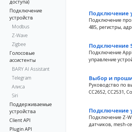
доступа)
Подключение
Подключение у
устройств
Подключение пром
Modbus
485, регистры, ад
Z-Wave
Zigbee
Подключение S
Подключение Apple
Голосовые
управление устрой
ассистенты
BARY AI Assistant
Выбор и проши
Telegram
Руководство по в
Алиса
CC2652, CC2531, Co
Siri
Поддерживаемые
Подключение у
устройства
Подключение Z-Wav
Client API
датчиков, mesh-се
Plugin API