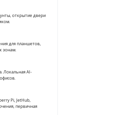
аунты, открытие двери
мком.
ения для планшетов,
к зонам.
. Локальная AI-
 офисов.
ry Pi, JetHub,
ючения, первичная