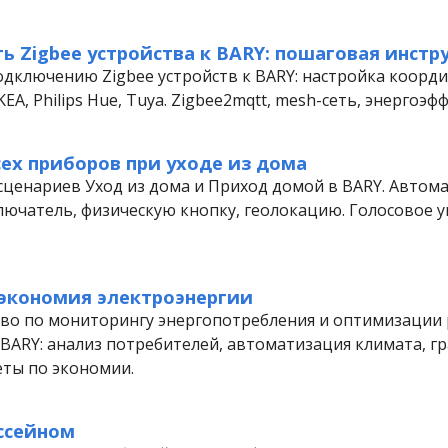
ь Zigbee устройства к BARY: пошаговая инстр
одключению Zigbee устройств к BARY: настройка коорд
KEA, Philips Hue, Tuya. Zigbee2mqtt, mesh-сеть, энергоэф
ех приборов при уходе из дома
сценариев Уход из дома и Приход домой в BARY. Автом
ючатель, физическую кнопку, геолокацию. Голосовое у
экономия электроэнергии
во по мониторингу энергопотребления и оптимизации 
 BARY: анализ потребителей, автоматизация климата, г
еты по экономии.
ссейном