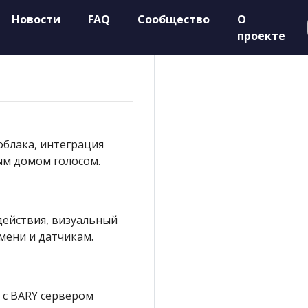
Новости
FAQ
Сообщество
О
проекте
облака, интеграция
ым домом голосом.
действия, визуальный
мени и датчикам.
 с BARY сервером