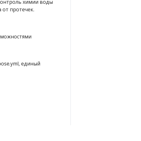
 контроль химии воды
 от протечек.
озможностями
pose.yml, единый