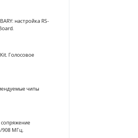
ARY: настройка RS-
Board.
it. Голосовое
омендуемые чипы
, сопряжение
8/908 МГц.