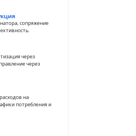
укция
инатора, сопряжение
фективность.
атизация через
правление через
расходов на
рафики потребления и