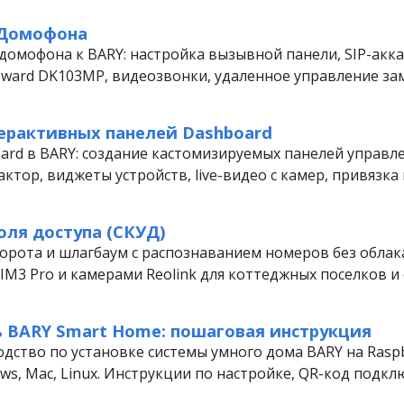
Домофона
домофона к BARY: настройка вызывной панели, SIP-акк
eward DK103MP, видеозвонки, удаленное управление за
ерактивных панелей Dashboard
ard в BARY: создание кастомизируемых панелей управл
актор, виджеты устройств, live-видео с камер, привязка 
оля доступа (СКУД)
рота и шлагбаум с распознаванием номеров без облака
VIM3 Pro и камерами Reolink для коттеджных поселков и
ь BARY Smart Home: пошаговая инструкция
ство по установке системы умного дома BARY на Raspber
ws, Mac, Linux. Инструкции по настройке, QR-код подкл