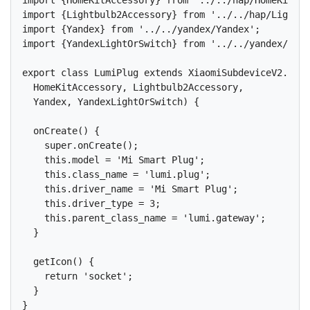
import {Lightbulb2Accessory} from '../../hap/Lightbu
import {Yandex} from '../../yandex/Yandex';

import {YandexLightOrSwitch} from '../../yandex/Yand
export class LumiPlug extends XiaomiSubdeviceV2.with
  HomeKitAccessory, Lightbulb2Accessory,

  Yandex, YandexLightOrSwitch) {

  onCreate() {

    super.onCreate();

    this.model = 'Mi Smart Plug';

    this.class_name = 'lumi.plug';

    this.driver_name = 'Mi Smart Plug';

    this.driver_type = 3;

    this.parent_class_name = 'lumi.gateway';

  }

  getIcon() {

    return 'socket';

  }
