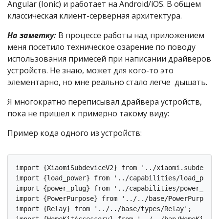
Angular (Ionic) и работает на Android/iOS. В общем
классическая клиент-серверная архитектура.
На заметку:
В процессе работы над приложением
меня посетило техническое озарение по поводу
использования примесей при написании драйверов
устройств. Не знаю, может для кого-то это
элементарно, но мне реально стало легче дышать.
Я многократно переписывал драйвера устройств,
пока не пришел к примерно такому виду:
Пример кода одного из устройств:
import {XiaomiSubdeviceV2} from '../xiaomi.subdevice
import {load_power} from '../capabilities/load_power
import {power_plug} from '../capabilities/power_plug
import {PowerPurpose} from '../../base/PowerPurpose'
import {Relay} from '../../base/types/Relay';

import {HomeKitAccessory} from '../../hap/HomeKitAcc